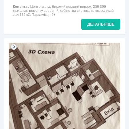
Коментар
Центр міста. Високий перший поверх, 250-300
кв.м.,стан ремонту середній, кабінетна система плюс великий
зал 115м2. Паркомісця 5+
ДЕТАЛЬНІШЕ
9