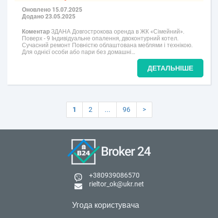
Оновлено 15.07.2025
Додано 23.05.2025
Коментар
ЗДАНА Довгострокова оренда в ЖК «Сімейний».
Поверх - 9 Індивідуальне опалення, двоконтурний котел.
Сучасний ремонт Повністю облаштована меблями і технікою.
Для однієї особи або пари без домашні…
ДЕТАЛЬНІШЕ
1
2
...
96
>
+380939086570
rieltor_ok@ukr.net
Угода користувача