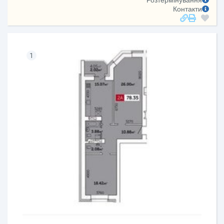
Розтермінування
Контакти
1