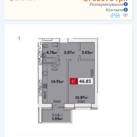
Розтермінування
Контакти
1