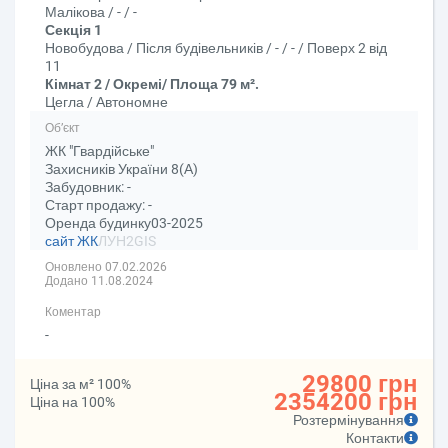
Малікова / - / -
Секція 1
Новобудова / Після будівельників / - / - / Поверх 2 від
11
Кімнат 2 / Окремі/ Площа 79 м².
Цегла / Автономне
Об’єкт
ЖК "Гвардійське"
Захисників України 8(А)
Забудовник: -
Старт продажу: -
Оренда будинку03-2025
сайт ЖК
ЛУН
2GIS
Оновлено 07.02.2026
Додано 11.08.2024
Коментар
-
29800 грн
Ціна за м² 100%
2354200 грн
Ціна на 100%
Розтермінування
Контакти