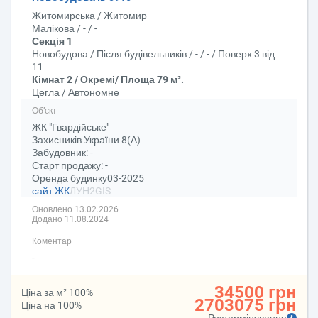
Житомирська / Житомир
Малікова / - / -
Секція 1
Новобудова / Після будівельників / - / - / Поверх 3 від
11
Кімнат 2 / Окремі/ Площа 79 м².
Цегла / Автономне
Об’єкт
ЖК "Гвардійське"
Захисників України 8(А)
Забудовник: -
Старт продажу: -
Оренда будинку03-2025
сайт ЖК
ЛУН
2GIS
Оновлено 13.02.2026
Додано 11.08.2024
Коментар
-
34500 грн
Ціна за м² 100%
2703075 грн
Ціна на 100%