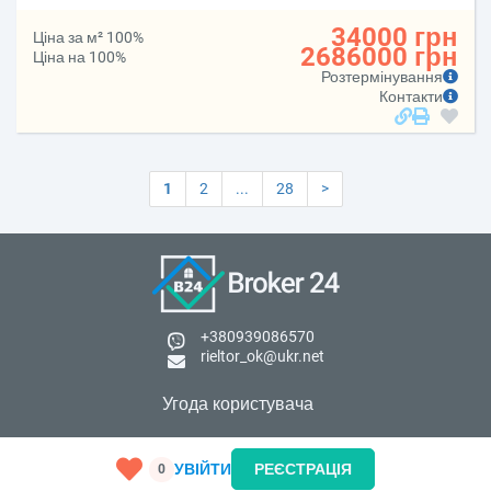
34000 грн
Ціна за м² 100%
2686000 грн
Ціна на 100%
Розтермінування
Контакти
1
2
...
28
>
+380939086570
rieltor_ok@ukr.net
Угода користувача
© 2026 broker24.com.ua. Усі права захищені
УВІЙТИ
РЕЄСТРАЦІЯ
0