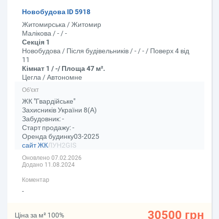
Новобудова ID 5918
Житомирська / Житомир
Малікова / - / -
Секція 1
Новобудова / Після будівельників / - / - / Поверх 4 від
11
Кімнат 1 / -/ Площа 47 м².
Цегла / Автономне
Об’єкт
ЖК "Гвардійське"
Захисників України 8(А)
Забудовник: -
Старт продажу: -
Оренда будинку03-2025
сайт ЖК
ЛУН
2GIS
Оновлено 07.02.2026
Додано 11.08.2024
Коментар
-
30500 грн
Ціна за м² 100%