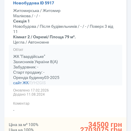
Новобудова ID 5917
Житомирська / Житомир
Малікова / - / -
Секція 1
Новобудова / Після будівельників / - / - / Поверх 3 від
11
Кімнат 2 / Окремі/ Площа 79 м².
Цегла / Автономне
Об’єкт
ЖК "Гвардійське"
Захисників України 8(А)
Забудовник: -
Старт продажу: -
Оренда будинку03-2025
сайт ЖК
ЛУН
2GIS
Оновлено 17.02.2026
Додано 11.08.2024
Коментар
-
34500 грн
Ціна за м² 100%
2703075 грн
Ціна на 100%