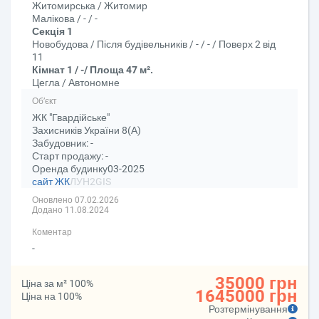
Житомирська / Житомир
Малікова / - / -
Секція 1
Новобудова / Після будівельників / - / - / Поверх 2 від
11
Кімнат 1 / -/ Площа 47 м².
Цегла / Автономне
Об’єкт
ЖК "Гвардійське"
Захисників України 8(А)
Забудовник: -
Старт продажу: -
Оренда будинку03-2025
сайт ЖК
ЛУН
2GIS
Оновлено 07.02.2026
Додано 11.08.2024
Коментар
-
35000 грн
Ціна за м² 100%
1645000 грн
Ціна на 100%
Розтермінування